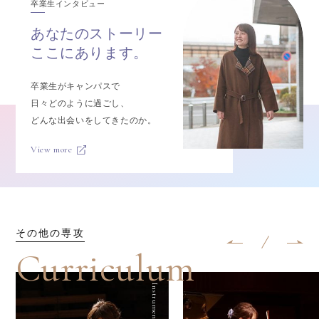
卒業生インタビュー
あなたの
ストーリー
ここにあります。
卒業生がキャンパスで
日々どのように過ごし、
どんな出会いをしてきたのか。
View more
その他の専攻
Curriculum
Instrumental music
In