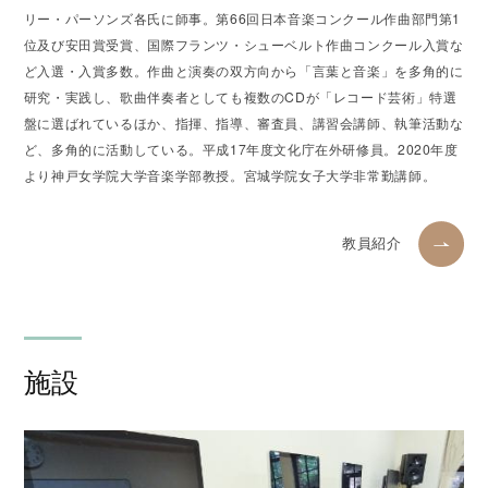
リー・パーソンズ各氏に師事。第66回日本音楽コンクール作曲部門第1
位及び安田賞受賞、国際フランツ・シューベルト作曲コンクール入賞な
ど入選・入賞多数。作曲と演奏の双方向から「言葉と音楽」を多角的に
研究・実践し、歌曲伴奏者としても複数のCDが「レコード芸術」特選
盤に選ばれているほか、指揮、指導、審査員、講習会講師、執筆活動な
ど、多角的に活動している。平成17年度文化庁在外研修員。2020年度
より神戸女学院大学音楽学部教授。宮城学院女子大学非常勤講師。
教員紹介
施設