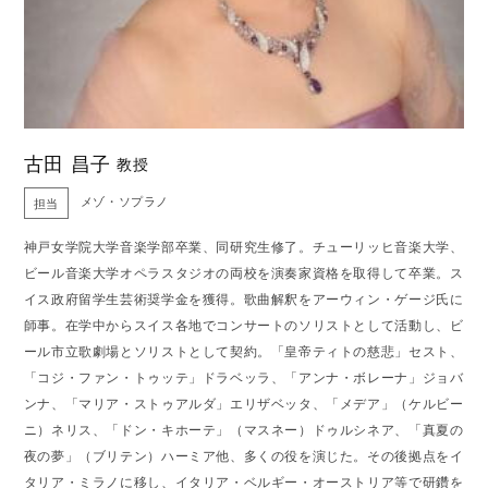
古田 昌子
教授
メゾ・ソプラノ
担当
神戸女学院大学音楽学部卒業、同研究生修了。チューリッヒ音楽大学、
ビール音楽大学オペラスタジオの両校を演奏家資格を取得して卒業。ス
イス政府留学生芸術奨学金を獲得。歌曲解釈をアーウィン・ゲージ氏に
師事。在学中からスイス各地でコンサートのソリストとして活動し、ビ
ール市立歌劇場とソリストとして契約。「皇帝ティトの慈悲」セスト、
「コジ・ファン・トゥッテ」ドラベッラ、「アンナ・ボレーナ」ジョバ
ンナ、「マリア・ストゥアルダ」エリザベッタ、「メデア」（ケルビー
ニ）ネリス、「ドン・キホーテ」（マスネー）ドゥルシネア、「真夏の
夜の夢」（ブリテン）ハーミア他、多くの役を演じた。その後拠点をイ
タリア・ミラノに移し、イタリア・ベルギー・オーストリア等で研鑽を