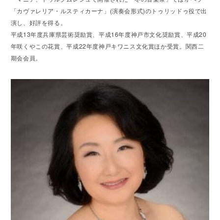
「カヴァレリア・ルスティカーナ」(演奏会形式)のトゥリッドゥ役で出
演し、好評を得る。
平成13年度兵庫県芸術奨励賞、平成16年度神戸市文化奨励賞、平成20
年咲くやこの花賞、平成22年度神戸キワニス文化賞ほか受賞。関西二
期会会員。