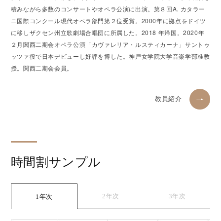
積みながら多数のコンサートやオペラ公演に出演。第８回A. カタラー
ニ国際コンクール現代オペラ部門第２位受賞。2000年に拠点をドイツ
に移しザクセン州立歌劇場合唱団に所属した。2018 年帰国。2020年
２月関西二期会オペラ公演「カヴァレリア・ルスティカーナ」サントゥ
ッツァ役で日本デビューし好評を博した。神戸女学院大学音楽学部准教
授。関西二期会会員。
教員紹介
時間割サンプル
2年次
3年次
1年次