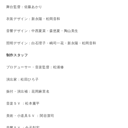
舞台監督：佐藤あかり
衣装デザイン：新永陽・松岡音和
音響デザイン：中西夏菜・森悠夏・陶山美生
照明デザイン：白石理子・嶋司一花・新永陽・松岡音和
制作スタッフ
プロデューサー・音楽監督：松浦修
演出家：松田ひろ子
振付・演出補：花岡麻里名
音楽ＳＶ ：松本薰平
美術・小道具ＳＶ ：関谷潔司
音響ＳＶ ：金子彰宏