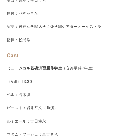
振付：花岡麻里名
演奏：神戸女学院大学音楽学部シアターオーケストラ
指揮：松浦修
Cast
ミュージカル基礎演習履修学生
（音楽学科2年生）
〈A組〉13:30-
ベル：高木凜
ビースト：岩井努文（助演）
ルミエール：吉田幸永
マダム・ブーシュ：冨吉音色