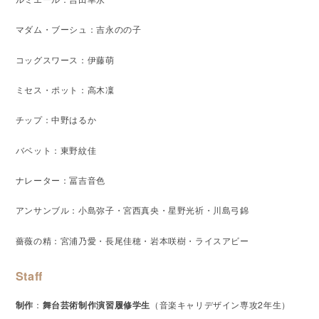
マダム・ブーシュ：吉永のの子
コッグスワース：伊藤萌
ミセス・ポット：高木凜
チップ：中野はるか
バベット：東野紋佳
ナレーター：冨吉音色
アンサンブル：小島弥子・宮西真央・星野光祈・川島弓錦
薔薇の精：宮浦乃愛・長尾佳穂・岩本咲樹・ライスアビー
Staff
制作
：
舞台芸術制作演習履修学生
（音楽キャリデザイン専攻2年生）