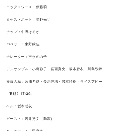
コッグスワース：伊藤萌
ミセス・ポット：星野光祈
チップ：中野はるか
バベット：東野紋佳
ナレーター：吉永のの子
アンサンブル：小島弥子・宮西真央・坂本碧衣・川島弓錦
薔薇の精：宮浦乃愛・長尾佳穂・岩本咲樹・ライスアビー
〈B組〉17:30-
ベル：坂本碧衣
ビースト：岩井努文（助演）
ルミエール：吉田幸永