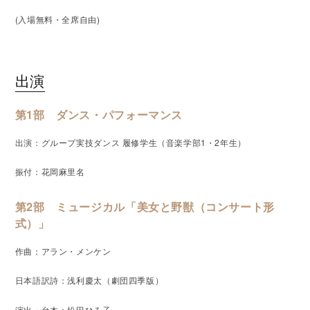
(入場無料・全席自由)
出演
第1部 ダンス・パフォーマンス
出演：グループ実技ダンス 履修学生（音楽学部1・2年生）
振付：花岡麻里名
第2部 ミュージカル「美女と野獣（コンサート形
式）」
作曲：アラン・メンケン
日本語訳詩：浅利慶太（劇団四季版）
演出・台本：松田ひろ子