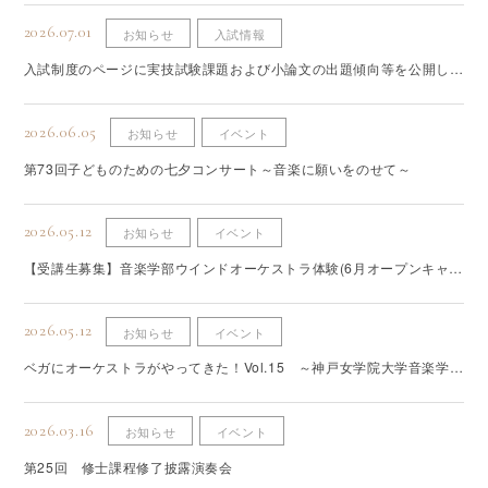
2026.07.01
お知らせ
入試情報
入試制度のページに実技試験課題および小論文の出題傾向等を公開しま
した
2026.06.05
お知らせ
イベント
第73回子どものための七夕コンサート～音楽に願いをのせて～
2026.05.12
お知らせ
イベント
【受講生募集】音楽学部ウインドオーケストラ体験(6月オープンキャン
パス）
2026.05.12
お知らせ
イベント
ベガにオーケストラがやってきた！Vol.15 ～神戸女学院大学音楽学部
オーケストラin宝塚～
2026.03.16
お知らせ
イベント
第25回 修士課程修了披露演奏会