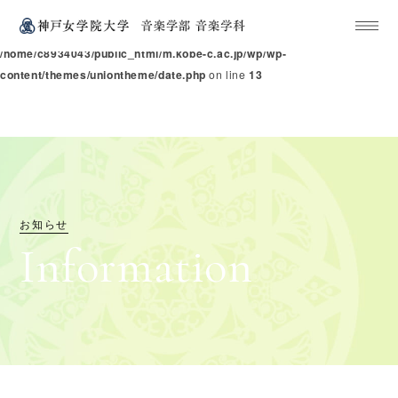
Warning
: Undefined variable $category_slug in
/home/c8934043/public_html/m.kobe-c.ac.jp/wp/wp-
content/themes/uniontheme/date.php
on line
13
お知らせ
I
n
f
o
r
m
a
t
i
o
n