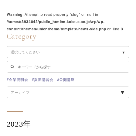
Warning
: Attempt to read property "slug" on null in
/home/c8934043/public_html/m.kobe-c.ac.jp/wp/wp-
content/themes/uniontheme/template/news-side.php
on line
3
Category
#企業説明会
#夏期講習会
#公開講座
アーカイブ
2023年