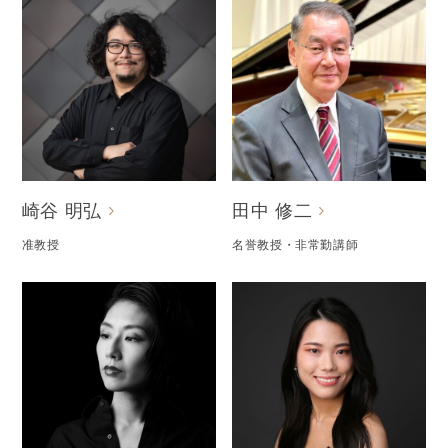
崎谷 明弘
田中 修二
准教授
名誉教授・非常勤講師