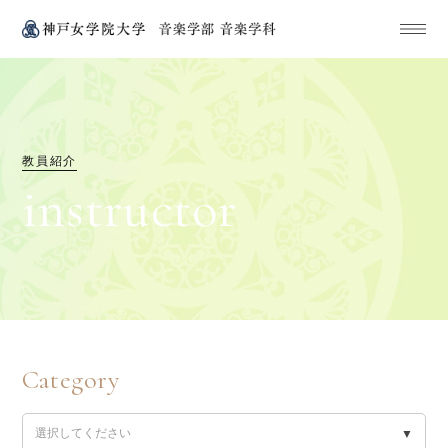
教員紹介
i
n
s
t
r
u
c
t
o
r
Category