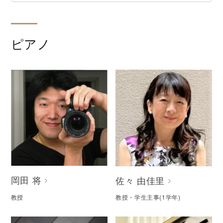
ピアノ
岡田 将
佐々 由佳里
教授
教授・学生主事(1学年)