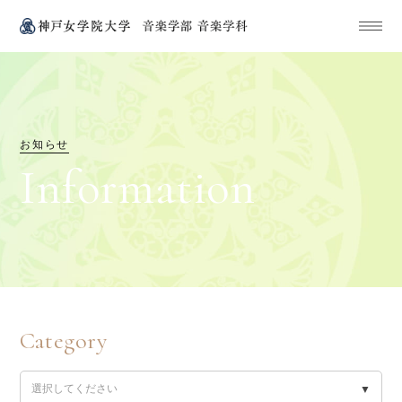
お知らせ
I
n
f
o
r
m
a
t
i
o
n
Category