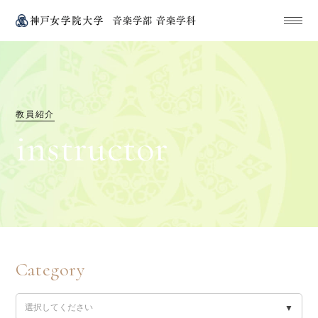
教員紹介
i
n
s
t
r
u
c
t
o
r
Category