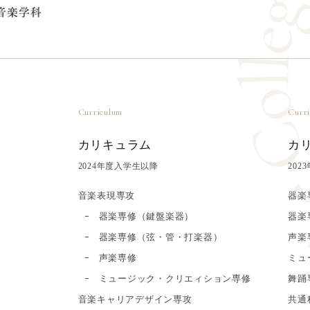
Curriculum
Curr
カリキュラム
カ
2024年度入学生以降
20
音楽表現専攻
器楽
器楽専修（鍵盤楽器）
器楽
器楽専修（弦・管・打楽器）
声楽
声楽専修
ミュ
ミュージック・クリエィション専修
舞踊
音楽キャリアデザイン専攻
共通