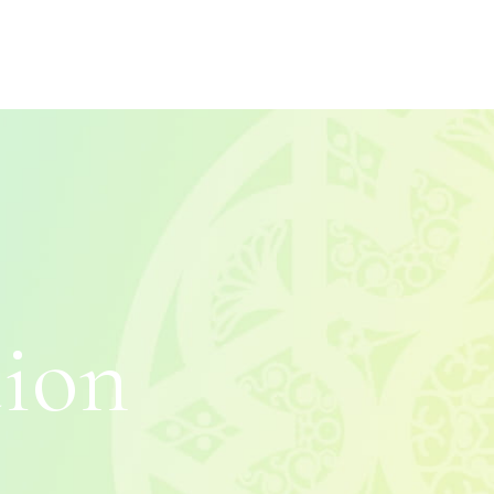
t
i
o
n