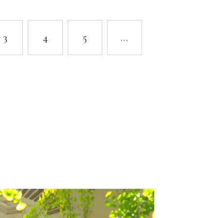
3
4
5
…