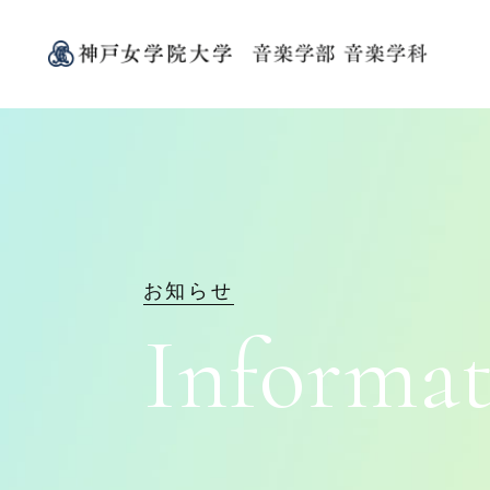
お知らせ
I
n
f
o
r
m
a