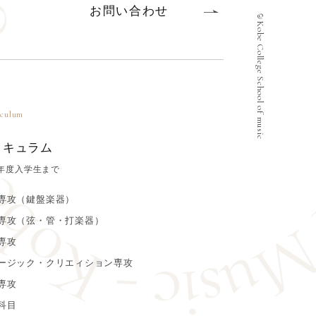
お問い合わせ
©Kobe College School of music
iculum
リキュラム
23年度入学生まで
専攻（鍵盤楽器）
専攻（弦・管・打楽器）
専攻
ージック・クリエィション専攻
専攻
科目