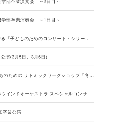
音楽学部卒業演奏会 ～2日目～
音楽学部卒業演奏会 ～1日目～
贈る「子どものためのコンサート・シリー
スペシャル・コンサート ～ひらいた、見つ
界！～
公演(3月5日、3月6日)
どものための リトミックワークショップ「冬の
ィー」
学ウインドオーケストラ スペシャルコンサー
ぐ祈りとハーモニー〜
7回卒業公演